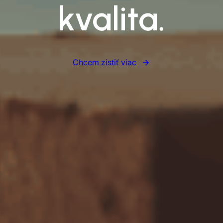
kvalita.
Chcem zistiť viac