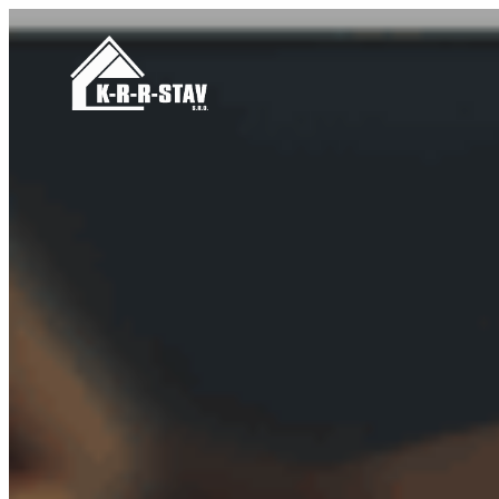
Prejsť
na
obsah