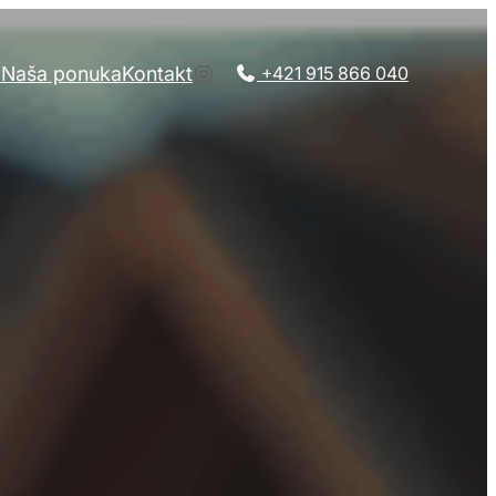
Instagram
a
Naša ponuka
Kontakt
+421 915 866 040